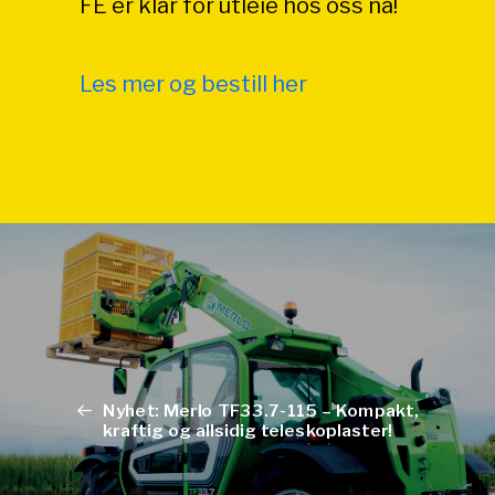
FE er klar for utleie hos oss nå!
Les mer og bestill her
Nyhet: Merlo TF33.7-115 – Kompakt,
kraftig og allsidig teleskoplaster!