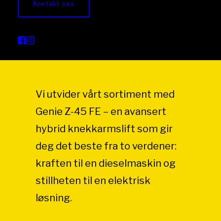
Kontakt oss
Vi utvider vårt sortiment med
Genie Z-45 FE – en avansert
hybrid knekkarmslift som gir
deg det beste fra to verdener:
kraften til en dieselmaskin og
stillheten til en elektrisk
løsning.