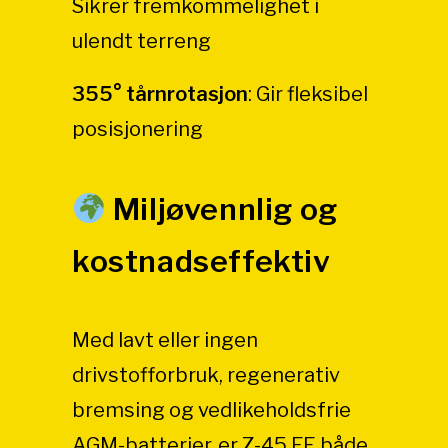
Sikrer fremkommelighet i
ulendt terreng
355° tårnrotasjon
:
Gir fleksibel
posisjonering
Miljøvennlig og
kostnadseffektiv
Med lavt eller ingen
drivstofforbruk, regenerativ
bremsing og vedlikeholdsfrie
AGM-batterier, er Z-45 FE både