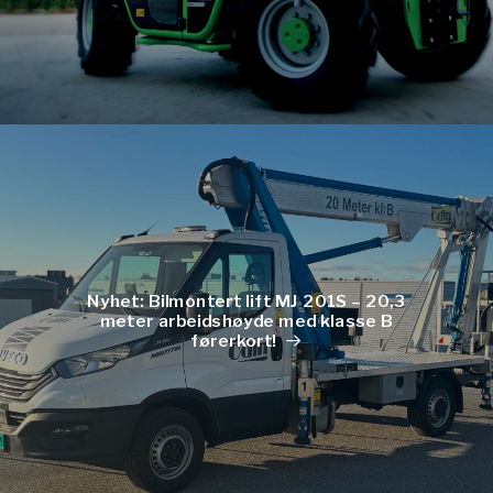
Nyhet: Bilmontert lift MJ 201S – 20,3
meter arbeidshøyde med klasse B
førerkort!