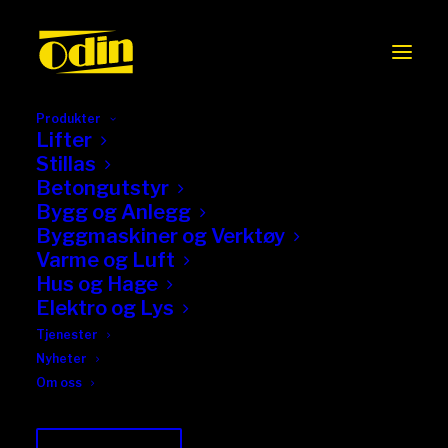
Produkter
Lifter
Stillas
Nyhet: Genie Z-45 FE –
Betongutstyr
Bygg og Anlegg
Hybridliften som
Byggmaskiner og Verktøy
kombinerer kraft og
Varme og Luft
miljøvennlighet
Hus og Hage
Elektro og Lys
Tjenester
Nyheter
Om oss