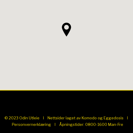
© 2023 Odin Utleie I Nettsider laget av
Komodo
og
Eggedosis
I
Personvernerklæring
I Åpningstider: 0800-1600 Man-Fre