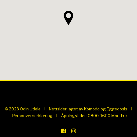
© 2023 Odin Utleie I Nettsider laget av
Komodo
og
Eggedosis
I
Personvernerklæring
I Åpningstider: 0800-1600 Man-Fre