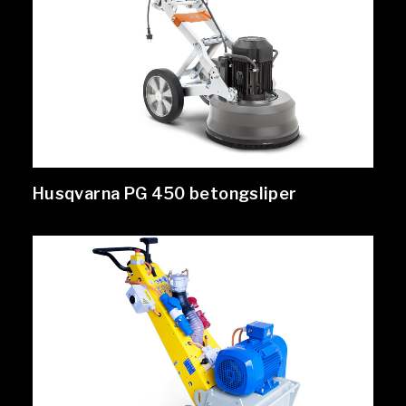
Husqvarna PG 450 betongsliper