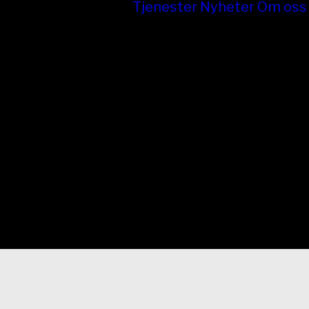
Tjenester
Nyheter
Om oss
Lifter
Stillas
Betongutstyr
Bygg og
Anlegg
Byggmaskiner
og Verktøy
Varme og
Luft
Hus og Hage
Elektro og
Lys