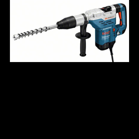
Bosch 5kg combi hammerbor
is
I
Personvernerklæring