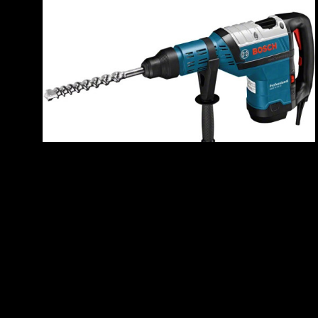
Bosch 8kg combi hammerbor
© 2023 Odin Utleie I Nettsider laget av
Komodo
og
Eggedos
I Åpningstider: 0800-1600 Man-Fre