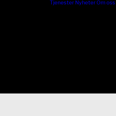
Tjenester
Nyheter
Om oss
Lifter
Stillas
Betongutstyr
Bygg og
Anlegg
Byggmaskiner
og Verktøy
Varme og
Luft
Hus og Hage
Elektro og
Lys