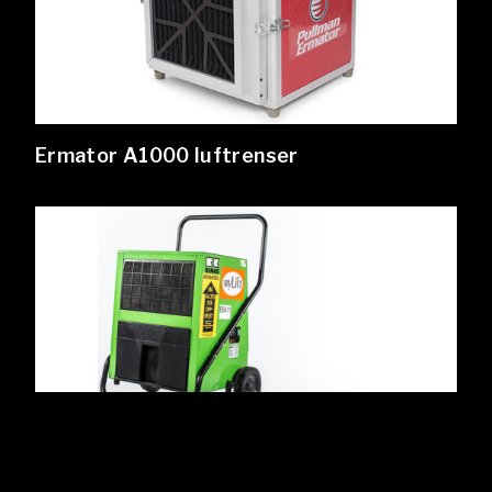
Ermator A1000 luftrenser
Remko AMT kondensavfukter